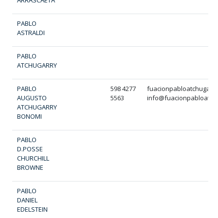
ARRASCAETA
PABLO
ASTRALDI
PABLO
ATCHUGARRY
PABLO
598 4277
fuacionpabloatchugarr
AUGUSTO
5563
info@fuacionpabloatch
ATCHUGARRY
BONOMI
PABLO
D.POSSE
CHURCHILL
BROWNE
PABLO
DANIEL
EDELSTEIN