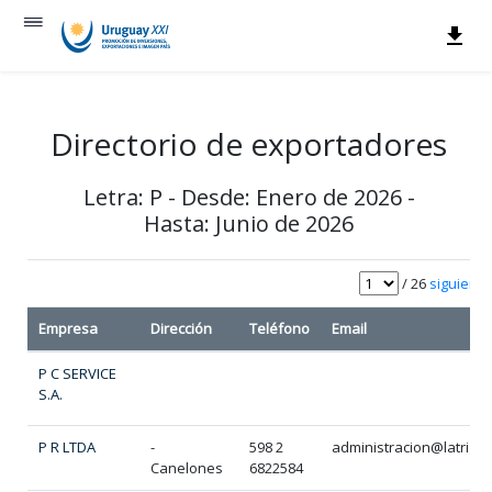
Directorio de exportadores
Letra: P - Desde: Enero de 2026 -
Hasta: Junio de 2026
/ 26
siguiente
Empresa
Dirección
Teléfono
Email
P C SERVICE
S.A.
P R LTDA
-
598 2
administracion@latrigu
Canelones
6822584