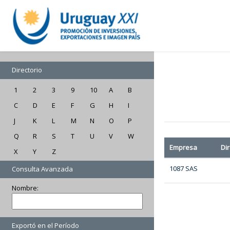
Directorio
1
2
3
9
10
A
B
C
D
E
F
G
H
I
J
K
L
M
N
O
P
Q
R
S
T
U
V
W
Empresa
Di
X
Y
Z
1087 SAS
Consulta Avanzada
Nombre:
Exportó en el Período