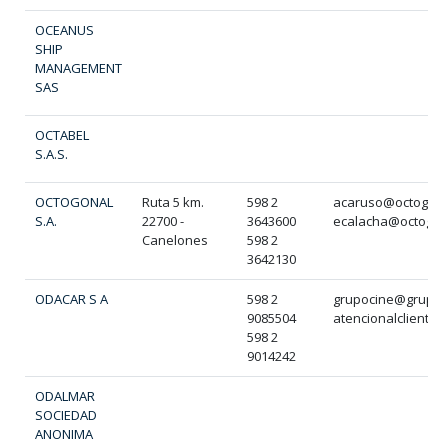
OCEANUS
SHIP
MANAGEMENT
SAS
OCTABEL
S.A.S.
OCTOGONAL
Ruta 5 km.
598 2
acaruso@octogona
S.A.
22700 -
3643600
ecalacha@octogon
Canelones
598 2
3642130
ODACAR S A
598 2
grupocine@grupoc
9085504
atencionalcliente
598 2
9014242
ODALMAR
SOCIEDAD
ANONIMA