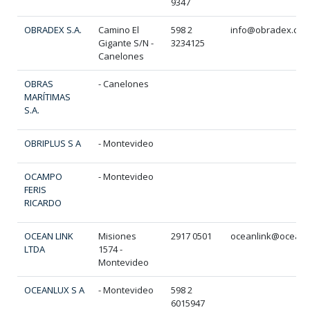
9347
OBRADEX S.A.
Camino El
598 2
info@obradex.com
Gigante S/N -
3234125
Canelones
OBRAS
- Canelones
MARÍTIMAS
S.A.
OBRIPLUS S A
- Montevideo
OCAMPO
- Montevideo
FERIS
RICARDO
OCEAN LINK
Misiones
2917 0501
oceanlink@oceanl
LTDA
1574 -
Montevideo
OCEANLUX S A
- Montevideo
598 2
6015947