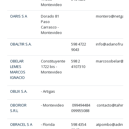
Montevideo
OARIS S A
Dorado 81
montero@netgate.
Paso
Carrasco -
Montevideo
OBALTIR S.A.
598 4722
info@adanofruits.
9043
OBELAR
Constituyente
598 2
marcosobelar@gma
LEMES
1722 bis -
4107310
MARCOS
Montevideo
IGNACIO
OBLIX S.A.
- Artigas
OBORIOR
- Montevideo
099494484
contacto@tahiniu
S.R.L
099955088
OBRACEL S A
- Florida
598 4354
atpombo@adinet.