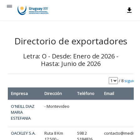
Directorio de exportadores
Letra: O - Desde: Enero de 2026 -
Hasta: Junio de 2026
/ 8
siguient
Empresa
Dirección
Teléfono
Email
O'NEILL DIAZ
- Montevideo
MARIA
ESTEFANIA
OACKLEY S.A.
Ruta 8 Km
598 2
contacto@meditia
17.500 -
5184826