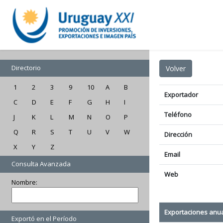
Directorio
1
2
3
9
10
A
B
Exportador
C
D
E
F
G
H
I
Teléfono
J
K
L
M
N
O
P
Q
R
S
T
U
V
W
Dirección
X
Y
Z
Email
Consulta Avanzada
Web
Nombre:
Exportaciones anu
Exportó en el Período