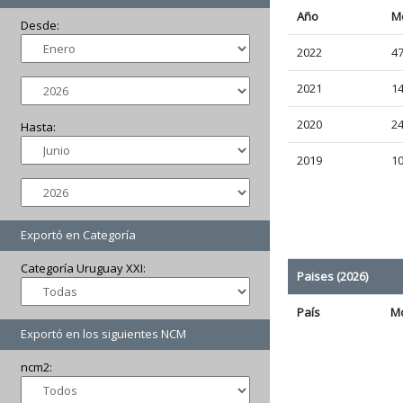
Año
M
Desde:
2022
47
2021
14
2020
24
Hasta:
2019
10
Exportó en Categoría
Categoría Uruguay XXI:
Paises (2026)
País
M
Exportó en los siguientes NCM
ncm2: