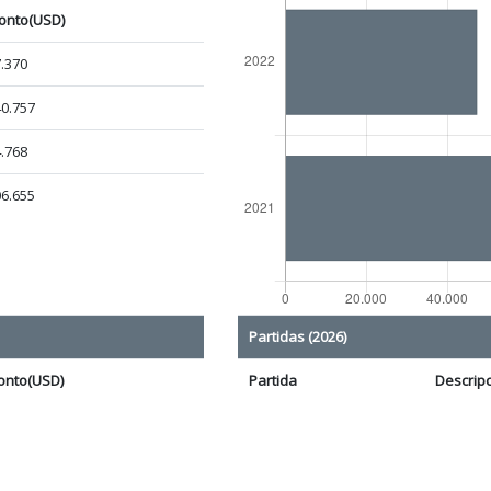
onto(USD)
.370
0.757
.768
6.655
Partidas (2026)
onto(USD)
Partida
Descrip