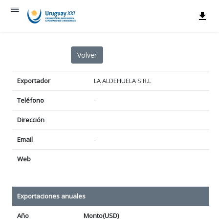
Exportador
LA ALDEHUELA S.R.L
Teléfono
-
Dirección
Email
-
Web
Exportaciones anuales
Año
Monto(USD)