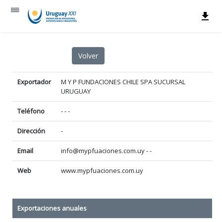
Exportador
M Y P FUNDACIONES CHILE SPA SUCURSAL
URUGUAY
Teléfono
- - -
Dirección
-
Email
info@mypfuaciones.com.uy - -
Web
www.mypfuaciones.com.uy
Exportaciones anuales