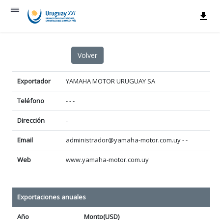
Exportador
YAMAHA MOTOR URUGUAY SA
Teléfono
- - -
Dirección
-
Email
administrador@yamaha-motor.com.uy - -
Web
www.yamaha-motor.com.uy
Exportaciones anuales
Año
Monto(USD)