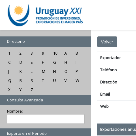
Directorio
1
2
3
9
10
A
B
Exportador
C
D
E
F
G
H
I
Teléfono
J
K
L
M
N
O
P
Q
R
S
T
U
V
W
Dirección
X
Y
Z
Email
Consulta Avanzada
Web
Nombre:
Exportaciones anu
Exportó en el Período