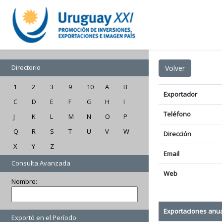
Directorio
1
2
3
9
10
A
B
Exportador
C
D
E
F
G
H
I
Teléfono
J
K
L
M
N
O
P
Q
R
S
T
U
V
W
Dirección
X
Y
Z
Email
Consulta Avanzada
Web
Nombre:
Exportaciones anu
Exportó en el Período