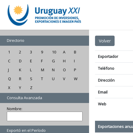
Directorio
1
2
3
9
10
A
B
Exportador
C
D
E
F
G
H
I
Teléfono
J
K
L
M
N
O
P
Q
R
S
T
U
V
W
Dirección
X
Y
Z
Email
Consulta Avanzada
Web
Nombre:
Exportaciones anu
Exportó en el Período