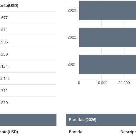
onto(USD)
.677
.811
.506
.550
.154
5.145
.712
.830
Partidas (2026)
onto(USD)
Partida
Descrip