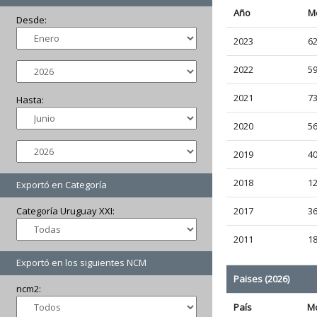
Año
M
Desde:
2023
62
2022
59
2021
73
Hasta:
2020
56
2019
40
2018
12
Exportó en Categoría
Categoría Uruguay XXI:
2017
36
2011
18
Exportó en los siguientes NCM
Paises (2026)
ncm2:
País
M