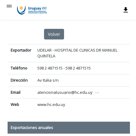
Exportador
UDELAR - HOSPITAL DE CLINICAS DR MANUEL
QUINTELA
Teléfono
598 2 4871515 - 598 2 4871515
Dirección
Av Italia s/n
Email
atencionalusuario@hc.edu.uy - -
Web
www.hc.edu.uy
Exportaciones anuales