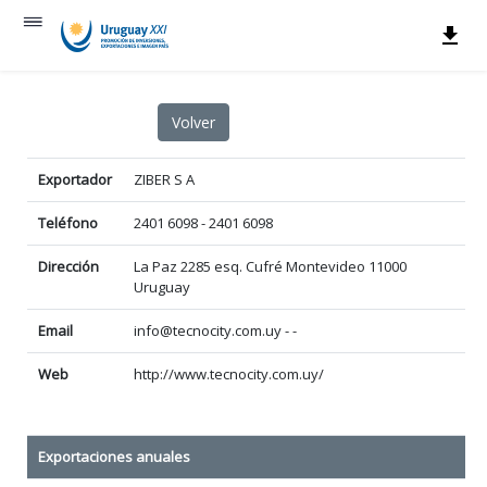
Exportador
ZIBER S A
Teléfono
2401 6098 - 2401 6098
Dirección
La Paz 2285 esq. Cufré Montevideo 11000
Uruguay
Email
info@tecnocity.com.uy - -
Web
http://www.tecnocity.com.uy/
Exportaciones anuales