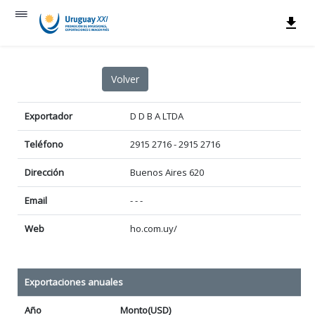
Exportador
D D B A LTDA
Teléfono
2915 2716 - 2915 2716
Dirección
Buenos Aires 620
Email
- - -
Web
ho.com.uy/
Exportaciones anuales
Año
Monto(USD)