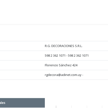
R.G. DECORACIONES S.R.L.
598 2 362 1071 - 598 2 362 1071
Florencio Sánchez 424
rgdecora@adinet.com.uy -
ales