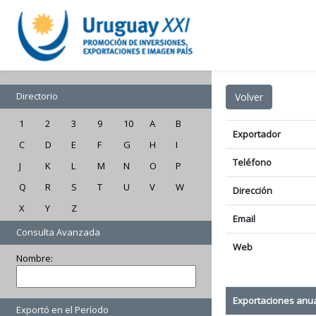
Directorio
1
2
3
9
10
A
B
Exportador
C
D
E
F
G
H
I
Teléfono
J
K
L
M
N
O
P
Q
R
S
T
U
V
W
Dirección
X
Y
Z
Email
Consulta Avanzada
Web
Nombre:
Exportaciones anu
Exportó en el Período