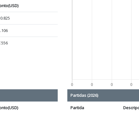
onto(USD)
0.825
.106
.556
Partidas (2026)
onto(USD)
Partida
Descrip