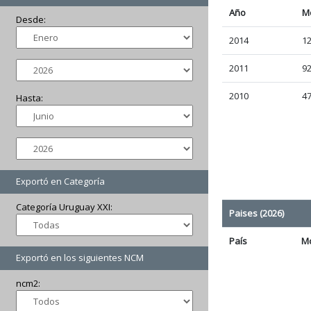
Año
M
Desde:
2014
12
2011
92
2010
47
Hasta:
Exportó en Categoría
Categoría Uruguay XXI:
Paises (2026)
País
M
Exportó en los siguientes NCM
ncm2: