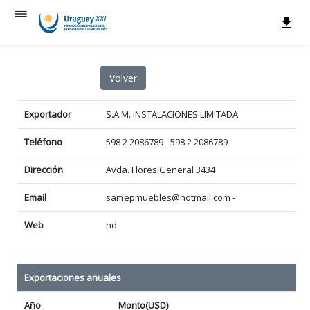
Exportador
S.A.M. INSTALACIONES LIMITADA
Teléfono
598 2 2086789 - 598 2 2086789
Dirección
Avda. Flores General 3434
Email
samepmuebles@hotmail.com -
Web
nd
Exportaciones anuales
Año
Monto(USD)