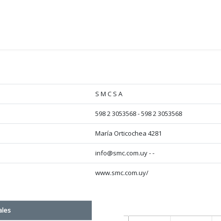
S M C S A
598 2 3053568 - 598 2 3053568
María Orticochea 4281
info@smc.com.uy - -
www.smc.com.uy/
ales