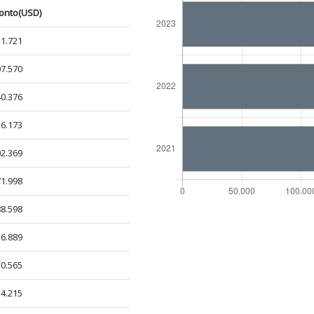
onto(USD)
1.721
7.570
0.376
6.173
2.369
1.998
8.598
6.889
0.565
4.215