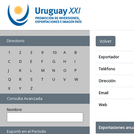
Directorio
1
2
3
9
10
A
B
Exportador
C
D
E
F
G
H
I
Teléfono
J
K
L
M
N
O
P
Q
R
S
T
U
V
W
Dirección
X
Y
Z
Email
Consulta Avanzada
Web
Nombre:
Exportaciones anu
Exportó en el Período