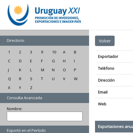
Directorio
1
2
3
9
10
A
B
Exportador
C
D
E
F
G
H
I
Teléfono
J
K
L
M
N
O
P
Q
R
S
T
U
V
W
Dirección
X
Y
Z
Email
Consulta Avanzada
Web
Nombre:
Exportaciones anu
Exportó en el Período