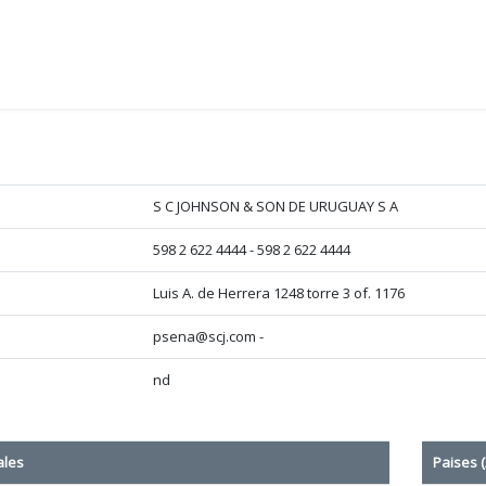
S C JOHNSON & SON DE URUGUAY S A
598 2 622 4444 - 598 2 622 4444
Luis A. de Herrera 1248 torre 3 of. 1176
psena@scj.com -
nd
ales
Paises (