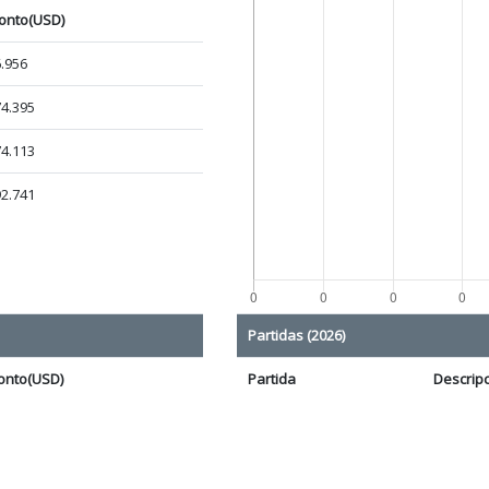
onto(USD)
.956
4.395
4.113
2.741
Partidas (2026)
onto(USD)
Partida
Descrip