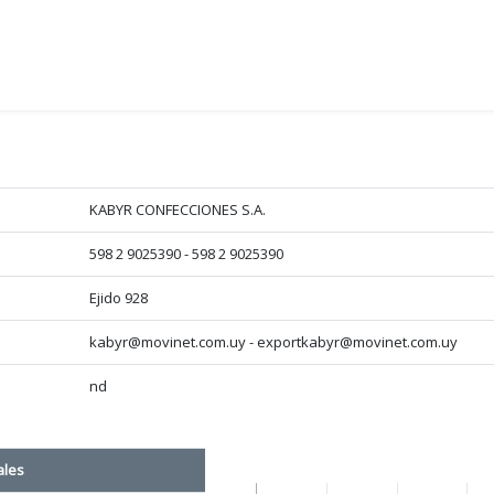
KABYR CONFECCIONES S.A.
598 2 9025390 - 598 2 9025390
Ejido 928
kabyr@movinet.com.uy - exportkabyr@movinet.com.uy
nd
ales