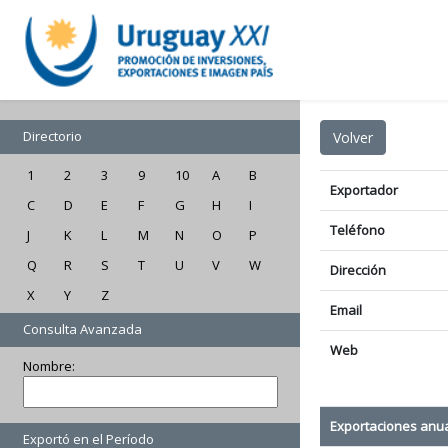
Directorio
1
2
3
9
10
A
B
Exportador
C
D
E
F
G
H
I
Teléfono
J
K
L
M
N
O
P
Q
R
S
T
U
V
W
Dirección
X
Y
Z
Email
Consulta Avanzada
Web
Nombre:
Exportaciones anu
Exportó en el Período