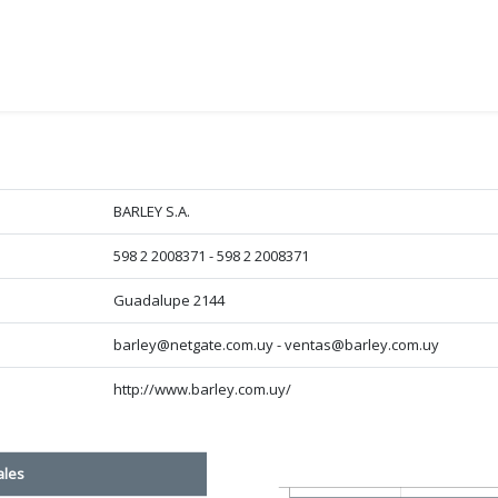
BARLEY S.A.
598 2 2008371 - 598 2 2008371
Guadalupe 2144
barley@netgate.com.uy - ventas@barley.com.uy
http://www.barley.com.uy/
ales