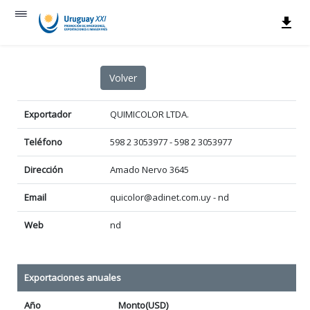
Exportador
QUIMICOLOR LTDA.
Teléfono
598 2 3053977 - 598 2 3053977
Dirección
Amado Nervo 3645
Email
quicolor@adinet.com.uy - nd
Web
nd
Exportaciones anuales
Año
Monto(USD)