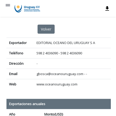
Exportador
EDITORIAL OCEANO DEL URUGUAY S A
Teléfono
598 2 4036090 - 598 2 4036090
Dirección
-
Email
gbosca@oceanouruguay.com - -
Web
www.oceanouruguay.com
Exportaciones anuales
Año
Monto(USD)