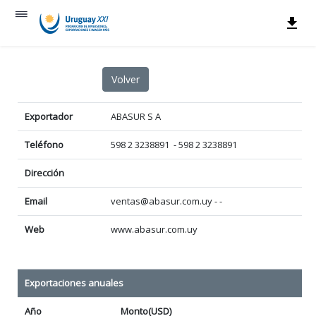
Exportador
ABASUR S A
Teléfono
598 2 3238891 - 598 2 3238891
Dirección
Email
ventas@abasur.com.uy - -
Web
www.abasur.com.uy
Exportaciones anuales
Año
Monto(USD)