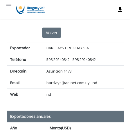
Exportador
BARCLAYS URUGUAY S.A.
Teléfono
598 29240842 - 598 29240842
Dirección
Asunción 1473
Email
barclays@adinet.com.uy - nd
Web
nd
Exportaciones anuales
Año
Monto(USD)