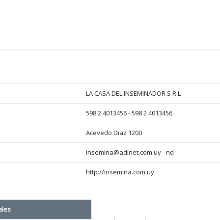
LA CASA DEL INSEMINADOR S R L
598 2 4013456 - 598 2 4013456
Acevedo Diaz 1200
insemina@adinet.com.uy - nd
http://insemina.com.uy
ales