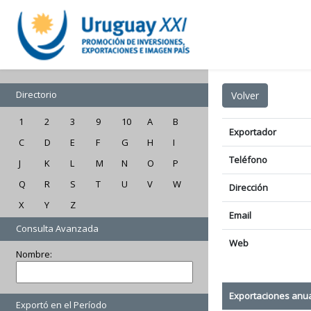
Directorio
1
2
3
9
10
A
B
Exportador
C
D
E
F
G
H
I
Teléfono
J
K
L
M
N
O
P
Q
R
S
T
U
V
W
Dirección
X
Y
Z
Email
Consulta Avanzada
Web
Nombre:
Exportaciones anu
Exportó en el Período