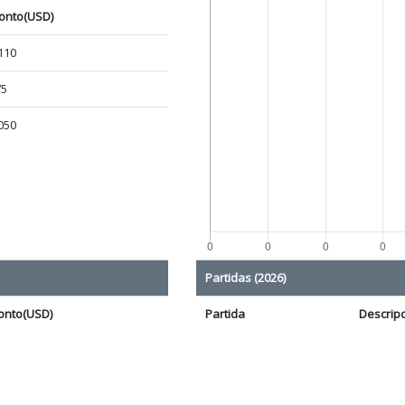
onto(USD)
110
75
050
Partidas (2026)
onto(USD)
Partida
Descrip