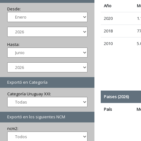
Año
M
Desde:
2020
1.
2018
7
2010
5.
Hasta:
Exportó en Categoría
Categoría Uruguay XXI:
Paises (2026)
País
M
Exportó en los siguientes NCM
ncm2: