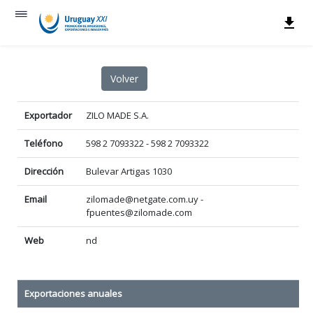
Exportador
ZILO MADE S.A.
Teléfono
598 2 7093322 - 598 2 7093322
Dirección
Bulevar Artigas 1030
Email
zilomade@netgate.com.uy -
fpuentes@zilomade.com
Web
nd
Exportaciones anuales