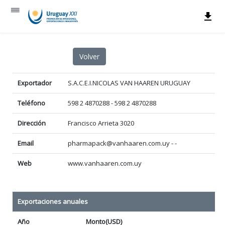
Exportador
S.A.C.E.I.NICOLAS VAN HAAREN URUGUAY
Teléfono
598 2 4870288 - 598 2 4870288
Dirección
Francisco Arrieta 3020
Email
pharmapack@vanhaaren.com.uy - -
Web
www.vanhaaren.com.uy
Exportaciones anuales
Año
Monto(USD)