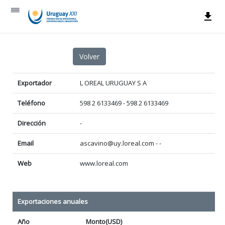
Exportador
L OREAL URUGUAY S A
Teléfono
598 2 6133469 - 598 2 6133469
Dirección
-
Email
ascavino@uy.loreal.com - -
Web
www.loreal.com
Exportaciones anuales
Año
Monto(USD)