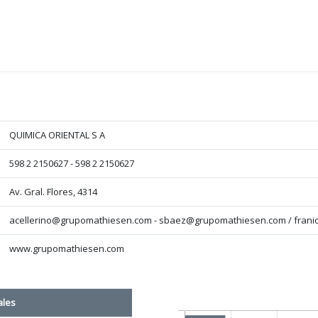
QUIMICA ORIENTAL S A
598 2 2150627 - 598 2 2150627
Av. Gral. Flores, 4314
acellerino@grupomathiesen.com - sbaez@grupomathiesen.com / fran
www.grupomathiesen.com
ales