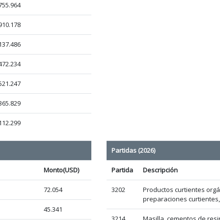
755.964
910.178
137.486
472.234
521.247
365.829
112.299
Partidas (2026)
Monto(USD)
Partida
Descripción
72.054
3202
Productos curtientes orgán
preparaciones curtientes,
45.341
3214
Masilla, cementos de resi