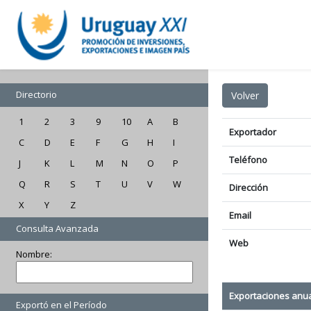
Directorio
1
2
3
9
10
A
B
Exportador
C
D
E
F
G
H
I
Teléfono
J
K
L
M
N
O
P
Q
R
S
T
U
V
W
Dirección
X
Y
Z
Email
Consulta Avanzada
Web
Nombre:
Exportaciones anu
Exportó en el Período