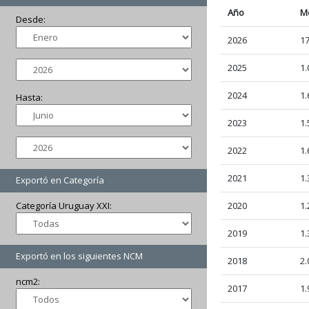
Año
M
Desde:
2026
17
2025
1.
2024
1.
Hasta:
2023
1.
2022
1.
2021
1.
Exportó en Categoría
Categoría Uruguay XXI:
2020
1.
2019
1.
Exportó en los siguientes NCM
2018
2.
ncm2:
2017
1.