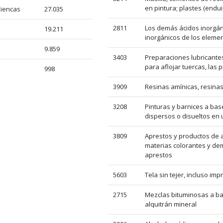
en pintura; plastes (endui
Ciencas
27.035
2811
Los demás ácidos inorgá
19.211
inorgánicos de los elemen
9.859
3403
Preparaciones lubricantes
para aflojar tuercas, las 
998
3909
Resinas amínicas, resinas
3208
Pinturas y barnices a bas
dispersos o disueltos en 
3809
Aprestos y productos de a
materias colorantes y de
aprestos
5603
Tela sin tejer, incluso imp
2715
Mezclas bituminosas a ba
alquitrán mineral