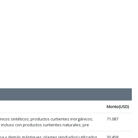
Monto(USD)
icos sintéticos; productos curtientes inorgánicos;
71.087
 incluso con productos curtientes naturales; pre
na y demás mástiques; plastes (enduidos) utilizados
30.458