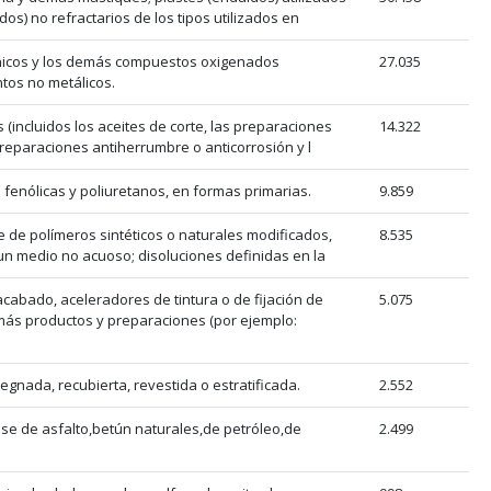
dos) no refractarios de los tipos utilizados en
nicos y los demás compuestos oxigenados
27.035
tos no metálicos.
 (incluidos los aceites de corte, las preparaciones
14.322
preparaciones antiherrumbre o anticorrosión y l
 fenólicas y poliuretanos, en formas primarias.
9.859
e de polímeros sintéticos o naturales modificados,
8.535
un medio no acuoso; disoluciones definidas en la
cabado, aceleradores de tintura o de fijación de
5.075
más productos y preparaciones (por ejemplo:
regnada, recubierta, revestida o estratificada.
2.552
se de asfalto,betún naturales,de petróleo,de
2.499