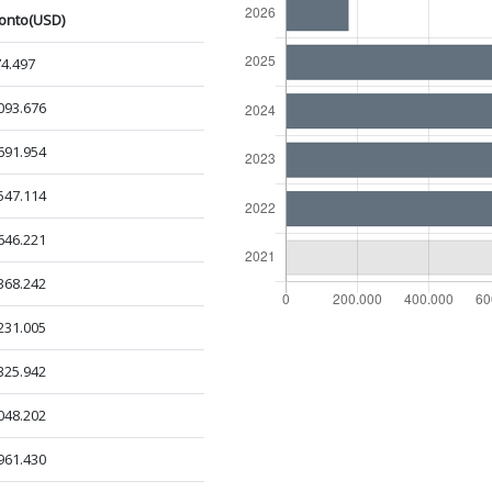
onto(USD)
4.497
093.676
691.954
547.114
646.221
368.242
231.005
325.942
048.202
961.430