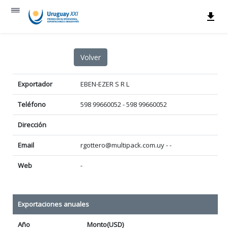
Exportador
EBEN-EZER S R L
Teléfono
598 99660052 - 598 99660052
Dirección
Email
rgottero@multipack.com.uy - -
Web
-
Exportaciones anuales
Año
Monto(USD)