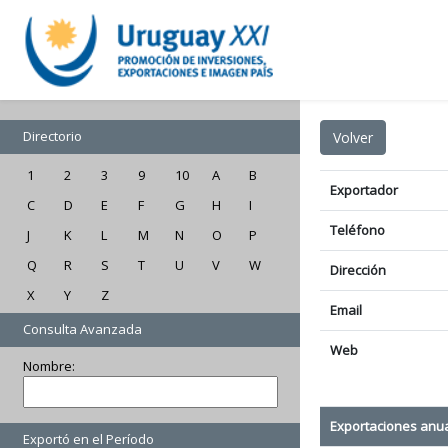
Directorio
1
2
3
9
10
A
B
Exportador
C
D
E
F
G
H
I
Teléfono
J
K
L
M
N
O
P
Q
R
S
T
U
V
W
Dirección
X
Y
Z
Email
Consulta Avanzada
Web
Nombre:
Exportaciones anu
Exportó en el Período