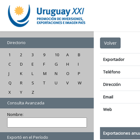
Directorio
1
2
3
9
10
A
B
Exportador
C
D
E
F
G
H
I
Teléfono
J
K
L
M
N
O
P
Q
R
S
T
U
V
W
Dirección
X
Y
Z
Email
Consulta Avanzada
Web
Nombre:
Exportaciones anu
Exportó en el Período