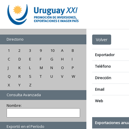
Directorio
1
2
3
9
10
A
B
Exportador
C
D
E
F
G
H
I
Teléfono
J
K
L
M
N
O
P
Q
R
S
T
U
V
W
Dirección
X
Y
Z
Email
Consulta Avanzada
Web
Nombre:
Exportaciones anu
Exportó en el Período