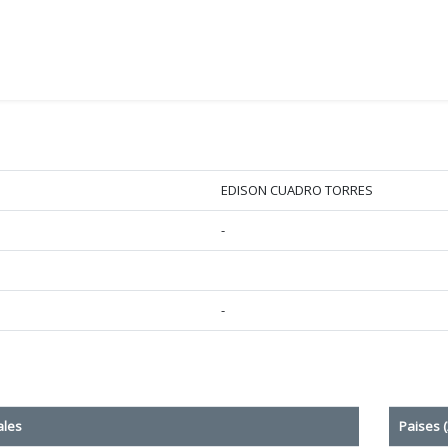
EDISON CUADRO TORRES
-
-
ales
Paises (