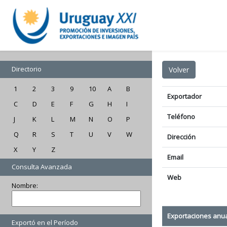
Directorio
1
2
3
9
10
A
B
Exportador
C
D
E
F
G
H
I
Teléfono
J
K
L
M
N
O
P
Q
R
S
T
U
V
W
Dirección
X
Y
Z
Email
Consulta Avanzada
Web
Nombre:
Exportaciones anu
Exportó en el Período