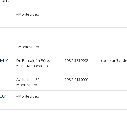
 JOHN
- Montevideo
- Montevideo
IAL Y
Dr. Pantaleón Pérez
598 2 5250992
cadesur@cade
5019 - Montevideo
Av. Italia 4489 -
598 2 6139606
Montevideo
UAY
- Montevideo