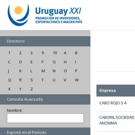
Directorio
1
2
3
9
10
A
B
C
D
E
F
G
H
I
J
K
L
M
N
O
P
Q
R
S
T
U
V
W
X
Y
Z
Empresa
Consulta Avanzada
CABO ROJO S A
Nombre:
CABORIL SOCIEDAD
ANONIMA
Exportó en el Período