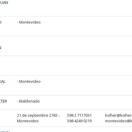
JUAN
O
- Montevideo
N
KAL
- Montevideo
LTER
- Maldonado
21 de septiembre 2765 -
598 2 7117031
kolher@kolher
Montevideo
598 4249 0219
montevideo@k