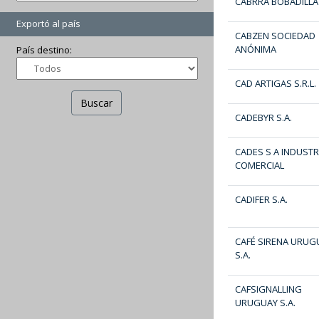
CABRRA BOBADILLA
Exportó al país
CABZEN SOCIEDAD
ANÓNIMA
País destino:
CAD ARTIGAS S.R.L.
Buscar
CADEBYR S.A.
CADES S A INDUSTR
COMERCIAL
CADIFER S.A.
CAFÉ SIRENA URUG
S.A.
CAFSIGNALLING
URUGUAY S.A.