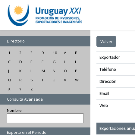
Directorio
1
2
3
9
10
A
B
Exportador
C
D
E
F
G
H
I
Teléfono
J
K
L
M
N
O
P
Q
R
S
T
U
V
W
Dirección
X
Y
Z
Email
Consulta Avanzada
Web
Nombre:
Exportaciones anu
Exportó en el Período