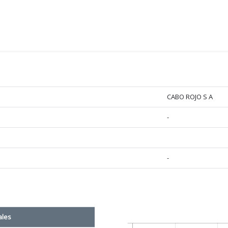
CABO ROJO S A
-
-
ales