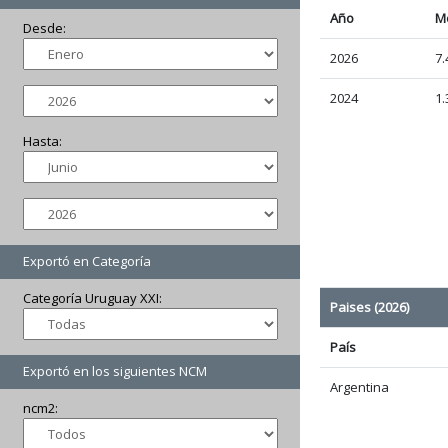
Año
M
Desde:
2026
7.
2024
1.
Hasta:
Exportó en Categoría
Categoría Uruguay XXI:
Paises (2026)
País
Exportó en los siguientes NCM
Argentina
ncm2: