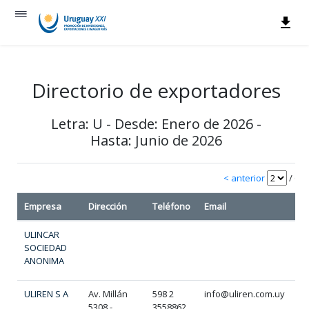
Directorio de exportadores
Letra: U - Desde: Enero de 2026 -
Hasta: Junio de 2026
< anterior
/ 6
s
Empresa
Dirección
Teléfono
Email
ULINCAR
SOCIEDAD
ANONIMA
ULIREN S A
Av. Millán
598 2
info@uliren.com.uy
5308 -
3558862