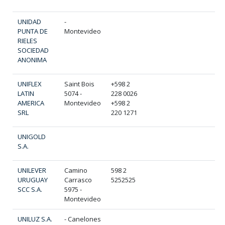
UNIDAD
-
PUNTA DE
Montevideo
RIELES
SOCIEDAD
ANONIMA
UNIFLEX
Saint Bois
+598 2
LATIN
5074 -
228 0026
AMERICA
Montevideo
+598 2
SRL
220 1271
UNIGOLD
S.A.
UNILEVER
Camino
598 2
URUGUAY
Carrasco
5252525
SCC S.A.
5975 -
Montevideo
UNILUZ S.A.
- Canelones