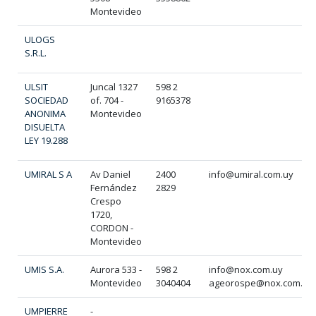
Montevideo
ULOGS
S.R.L.
ULSIT
Juncal 1327
598 2
SOCIEDAD
of. 704 -
9165378
ANONIMA
Montevideo
DISUELTA
LEY 19.288
UMIRAL S A
Av Daniel
2400
info@umiral.com.uy
Fernández
2829
Crespo
1720,
CORDON -
Montevideo
UMIS S.A.
Aurora 533 -
598 2
info@nox.com.uy
Montevideo
3040404
ageorospe@nox.com.uy
UMPIERRE
-