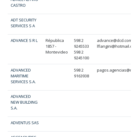
CASTRO
ADT SECURITY
SERVICES S A
ADVANCE S R L
Républica
598 2
advance@dcd.com.u
1857 -
9245533
lflangini@hotmail.co
Montevideo
598 2
9245100
ADVANCED
598 2
pagos.agencias@nod
MARITIME
9163938
SERVICES S.A.
ADVANCED
NEW BUILDING
S.A.
ADVENTUS SAS