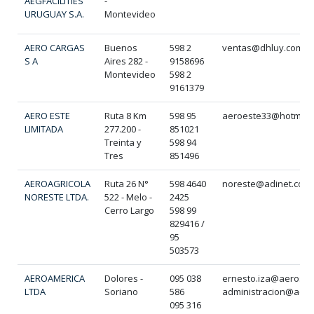
AEGFACILITIES
-
URUGUAY S.A.
Montevideo
AERO CARGAS
Buenos
598 2
ventas@dhluy.com
S A
Aires 282 -
9158696
Montevideo
598 2
9161379
AERO ESTE
Ruta 8 Km
598 95
aeroeste33@hotmail
LIMITADA
277.200 -
851021
Treinta y
598 94
Tres
851496
AEROAGRICOLA
Ruta 26 N°
598 4640
noreste@adinet.com
NORESTE LTDA.
522 - Melo -
2425
Cerro Largo
598 99
829416 /
95
503573
AEROAMERICA
Dolores -
095 038
ernesto.iza@aeroserv
LTDA
Soriano
586
administracion@aeros
095 316