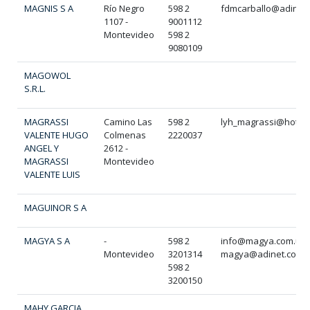
MAGNIS S A
Río Negro
598 2
fdmcarballo@adinet
1107 -
9001112
Montevideo
598 2
9080109
MAGOWOL
S.R.L.
MAGRASSI
Camino Las
598 2
lyh_magrassi@hotma
VALENTE HUGO
Colmenas
2220037
ANGEL Y
2612 -
MAGRASSI
Montevideo
VALENTE LUIS
MAGUINOR S A
MAGYA S A
-
598 2
info@magya.com.uy
Montevideo
3201314
magya@adinet.com.
598 2
3200150
MAHY GARCIA