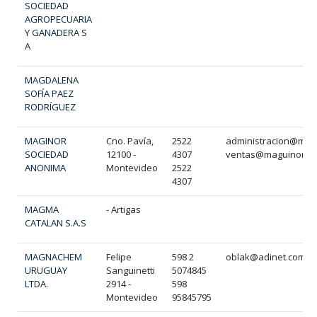
SOCIEDAD
AGROPECUARIA
Y GANADERA S
A
MAGDALENA
SOFÍA PAEZ
RODRÍGUEZ
MAGINOR
Cno. Pavía,
2522
administracion@mag
SOCIEDAD
12100 -
4307
ventas@maguinorma
ANONIMA
Montevideo
2522
4307
MAGMA
- Artigas
CATALAN S.A.S
MAGNACHEM
Felipe
598 2
oblak@adinet.com.u
URUGUAY
Sanguinetti
5074845
LTDA.
2914 -
598
Montevideo
95845795