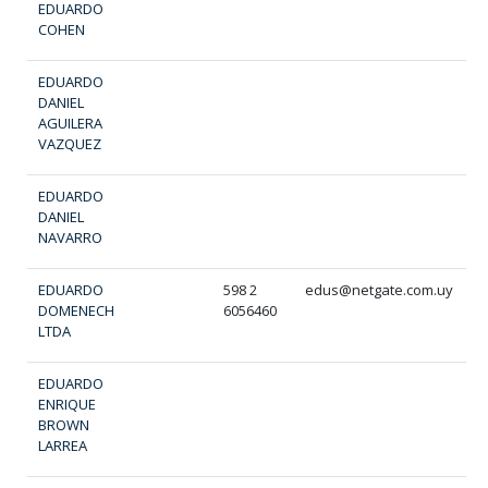
EDUARDO
COHEN
EDUARDO
DANIEL
AGUILERA
VAZQUEZ
EDUARDO
DANIEL
NAVARRO
EDUARDO
598 2
edus@netgate.com.uy
w
DOMENECH
6056460
LTDA
EDUARDO
ENRIQUE
BROWN
LARREA