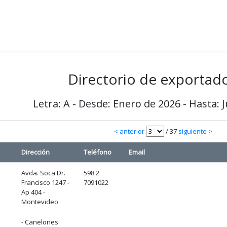
Directorio de exportad
Letra: A - Desde: Enero de 2026 - Hasta: 
< anterior
/ 37
siguiente >
Dirección
Teléfono
Email
Avda. Soca Dr.
598 2
Francisco 1247 -
7091022
Ap 404 -
Montevideo
D
- Canelones