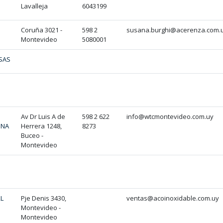
Lavalleja
6043199
Coruña 3021 -
598 2
susana.burghi@acerenza.com.
Montevideo
5080001
SAS
Av Dr Luis A de
598 2 622
info@wtcmontevideo.com.uy
INA
Herrera 1248,
8273
Buceo -
Montevideo
RL
Pje Denis 3430,
ventas@acoinoxidable.com.uy
Montevideo -
Montevideo