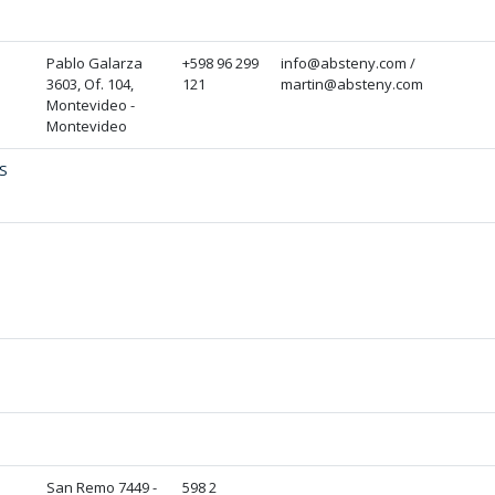
Pablo Galarza
+598 96 299
info@absteny.com /
3603, Of. 104,
121
martin@absteny.com
Montevideo -
Montevideo
S
San Remo 7449 -
598 2