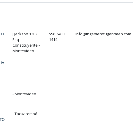
TO
J.Jackson 1202
598 2400
info@ingenierotugentman.com
Esq
1414
Constituyente -
Montevideo
IA
- Montevideo
- Tacuarembó
UTO