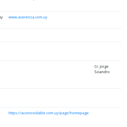
uy
www.acerenza.com.uy
Cr. Jorge
Sciandro
https://acoinoxidable.com.uy/page/homepage