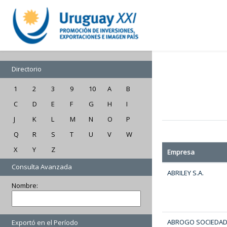
Directorio
1
2
3
9
10
A
B
C
D
E
F
G
H
I
J
K
L
M
N
O
P
Q
R
S
T
U
V
W
X
Y
Z
Empresa
Consulta Avanzada
ABRILEY S.A.
Nombre:
ABROGO SOCIEDA
Exportó en el Período