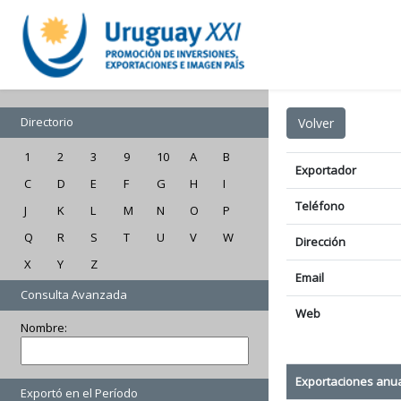
Directorio
1
2
3
9
10
A
B
Exportador
C
D
E
F
G
H
I
Teléfono
J
K
L
M
N
O
P
Q
R
S
T
U
V
W
Dirección
X
Y
Z
Email
Consulta Avanzada
Web
Nombre:
Exportaciones anu
Exportó en el Período