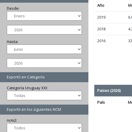
Año
M
Desde:
2019
6.
2018
4.
2016
32
Hasta:
Exportó en Categoría
Categoría Uruguay XXI:
Paises (2026)
País
M
Exportó en los siguientes NCM
ncm2: