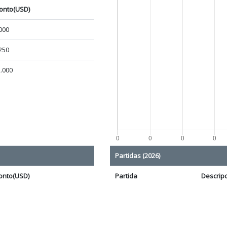
onto(USD)
000
250
.000
Partidas (2026)
onto(USD)
Partida
Descrip