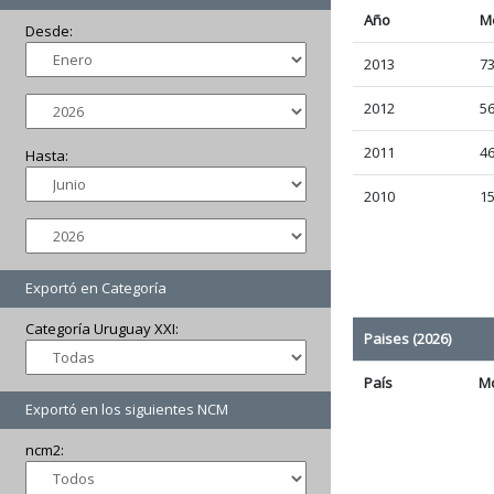
Año
M
Desde:
2013
73
2012
56
2011
46
Hasta:
2010
15
Exportó en Categoría
Categoría Uruguay XXI:
Paises (2026)
País
M
Exportó en los siguientes NCM
ncm2: