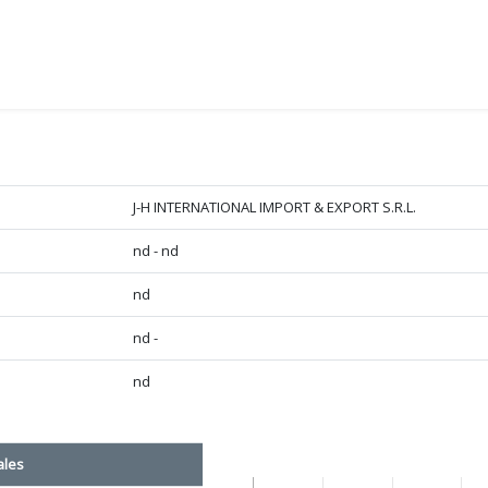
J-H INTERNATIONAL IMPORT & EXPORT S.R.L.
nd - nd
nd
nd -
nd
ales