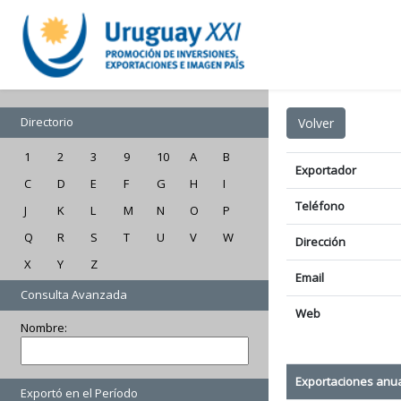
Directorio
1
2
3
9
10
A
B
Exportador
C
D
E
F
G
H
I
Teléfono
J
K
L
M
N
O
P
Q
R
S
T
U
V
W
Dirección
X
Y
Z
Email
Consulta Avanzada
Web
Nombre:
Exportaciones anu
Exportó en el Período