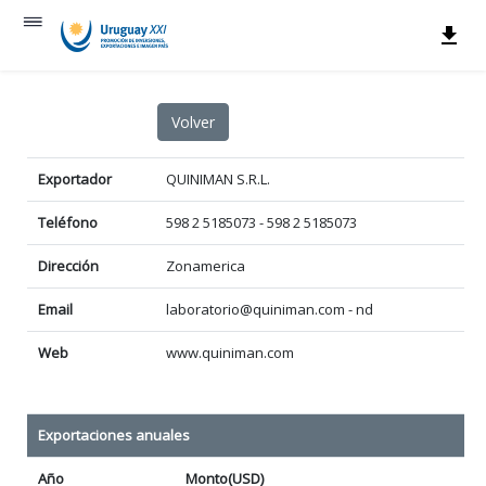
Exportador
QUINIMAN S.R.L.
Teléfono
598 2 5185073 - 598 2 5185073
Dirección
Zonamerica
Email
laboratorio@quiniman.com - nd
Web
www.quiniman.com
Exportaciones anuales
Año
Monto(USD)