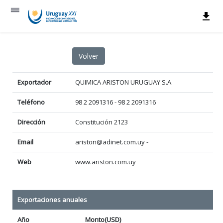
Exportador
QUIMICA ARISTON URUGUAY S.A.
Teléfono
98 2 2091316 - 98 2 2091316
Dirección
Constitución 2123
Email
ariston@adinet.com.uy -
Web
www.ariston.com.uy
Exportaciones anuales
Año
Monto(USD)