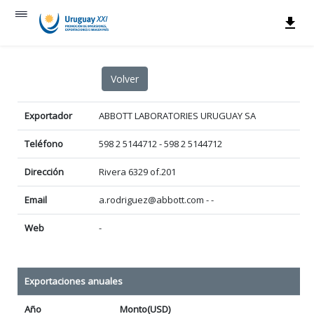
Exportador
ABBOTT LABORATORIES URUGUAY SA
Teléfono
598 2 5144712 - 598 2 5144712
Dirección
Rivera 6329 of.201
Email
a.rodriguez@abbott.com - -
Web
-
Exportaciones anuales
Año
Monto(USD)